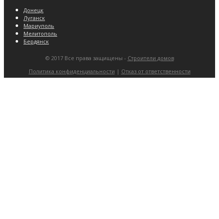
Донецк
Луганск
Мариуполь
Мелитополь
Бердянск
© 2017 Все права защищены -
Строители домов
Политика конфиденциальности
|
Отказ от ответственности