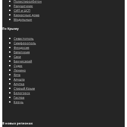
Полистиролбетон
Ракушечник
СИП и ЦСП
Каркасные дома
Модульные
По Крыму
Севастополь
Симферополь
Феодосия
Евпатория
Саки
Бахчисарай
Судак
Ленино
Ялта
Алушта
Алупка
Старый Крым
Белогорск
Гаспра
Керчь
В новых регионах