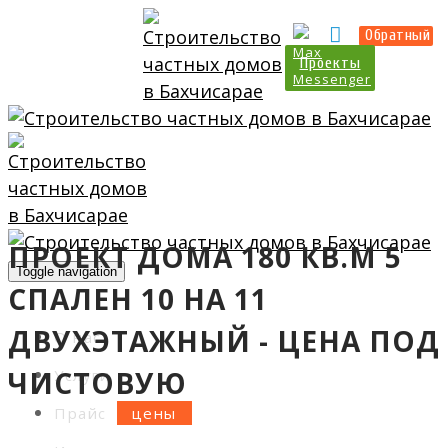
Прайс
Калькулятор
Обратный
Проекты
ПРОЕКТ ДОМА 180 КВ.М 5
Toggle navigation
СПАЛЕН 10 НА 11
ДВУХЭТАЖНЫЙ - ЦЕНА ПОД
О нас
ЧИСТОВУЮ
Услуги
Прайс