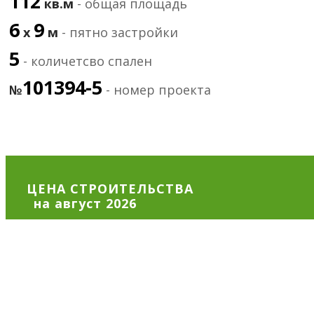
112
кв.м
- общая площадь
6
9
х
м
- пятно застройки
5
- количетсво спален
101394-5
№
- номер проекта
ЦЕНА СТРОИТЕЛЬСТВА