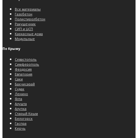
Все материалы
Газобетон
Полистиролбетон
Ракушечник
СИП и ЦСП
Каркасные дома
Модульные
По Крыму
Севастополь
Симферополь
Феодосия
Евпатория
Саки
Бахчисарай
Судак
Ленино
Ялта
Алушта
Алупка
Старый Крым
Белогорск
Гаспра
Керчь