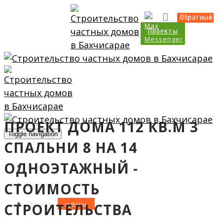
Прайс
Калькулятор
Обратный
Проекты
ПРОЕКТ ДОМА 112 КВ.М 3
Toggle navigation
СПАЛЬНИ 8 НА 14
ОДНОЭТАЖНЫЙ -
О нас
СТОИМОСТЬ
Услуги
Прайс
СТРОИТЕЛЬСТВА