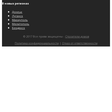
В новых регионах
Донецк
Луганск
Мариуполь
Мелитополь
Бердянск
© 2017 Все права защищены -
Строители домов
Политика конфиденциальности
|
Отказ от ответственности