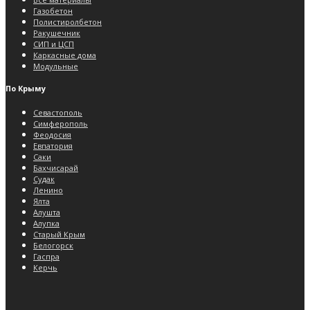
Газобетон
Полистиролбетон
Ракушечник
СИП и ЦСП
Каркасные дома
Модульные
По Крыму
Севастополь
Симферополь
Феодосия
Евпатория
Саки
Бахчисарай
Судак
Ленино
Ялта
Алушта
Алупка
Старый Крым
Белогорск
Гаспра
Керчь