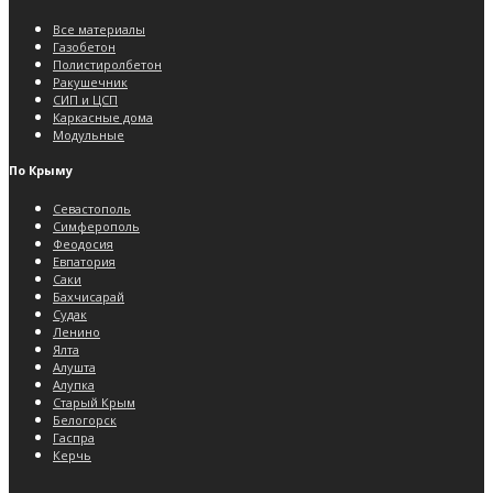
Все материалы
Газобетон
Полистиролбетон
Ракушечник
СИП и ЦСП
Каркасные дома
Модульные
По Крыму
Севастополь
Симферополь
Феодосия
Евпатория
Саки
Бахчисарай
Судак
Ленино
Ялта
Алушта
Алупка
Старый Крым
Белогорск
Гаспра
Керчь