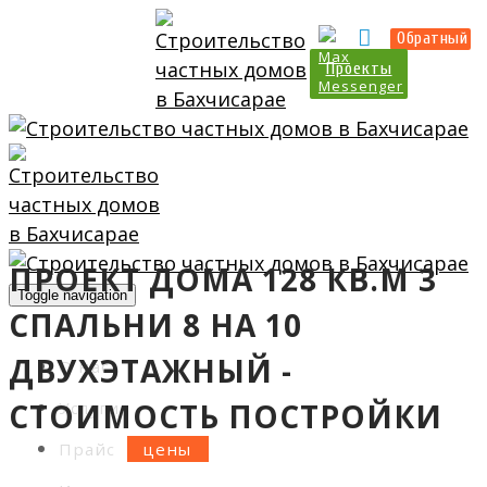
Прайс
Калькулятор
Обратный
Проекты
ПРОЕКТ ДОМА 128 КВ.М 3
Toggle navigation
СПАЛЬНИ 8 НА 10
ДВУХЭТАЖНЫЙ -
О нас
СТОИМОСТЬ ПОСТРОЙКИ
Услуги
Прайс