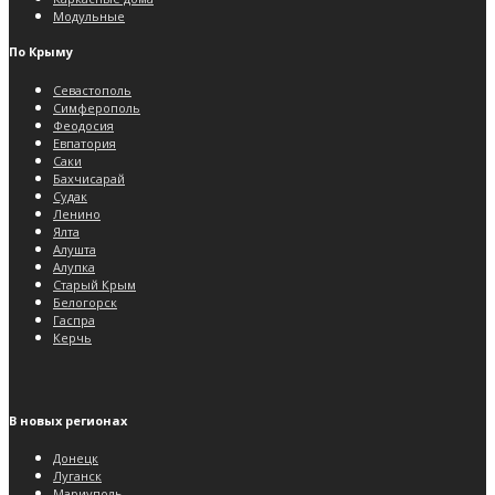
Модульные
По Крыму
Севастополь
Симферополь
Феодосия
Евпатория
Саки
Бахчисарай
Судак
Ленино
Ялта
Алушта
Алупка
Старый Крым
Белогорск
Гаспра
Керчь
В новых регионах
Донецк
Луганск
Мариуполь