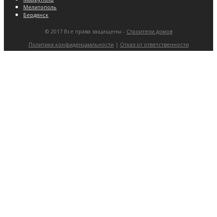
Мелитополь
Бердянск
© 2017 Все права защищены -
Строители домов
Политика конфиденциальности
|
Отказ от ответственности