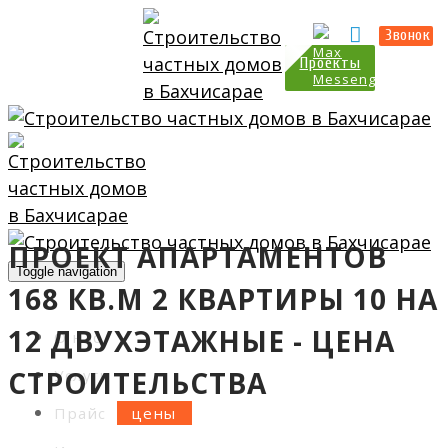
Прайс
Калькулятор
Звонок
Проекты
ПРОЕКТ АПАРТАМЕНТОВ
Toggle navigation
168 КВ.М 2 КВАРТИРЫ 10 НА
12 ДВУХЭТАЖНЫЕ - ЦЕНА
О нас
СТРОИТЕЛЬСТВА
Услуги
Прайс