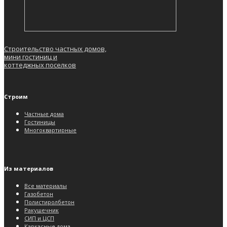
Строительство частных домов,
мини гостиниц и
коттеджных поселков
Строим
Частные дома
Гостиницы
Многоквартирные
Из материалов
Все материалы
Газобетон
Полистиролбетон
Ракушечник
СИП и ЦСП
Каркасные дома