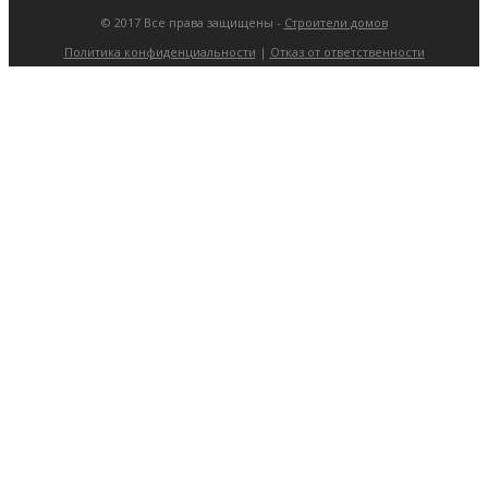
© 2017 Все права защищены -
Строители домов
Политика конфиденциальности
|
Отказ от ответственности