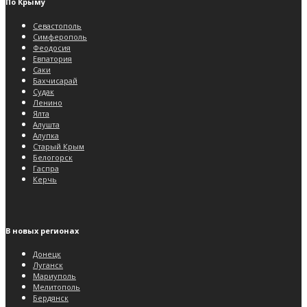
По Крыму
Севастополь
Симферополь
Феодосия
Евпатория
Саки
Бахчисарай
Судак
Ленино
Ялта
Алушта
Алупка
Старый Крым
Белогорск
Гаспра
Керчь
В новых регионах
Донецк
Луганск
Мариуполь
Мелитополь
Бердянск