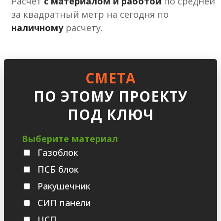
Расчет
с материалом и работой
по средней
за квадратный метр на сегодня по
наличному
расчету.
СМЕТА
ПО ЭТОМУ ПРОЕКТУ
ПОД КЛЮЧ
Выберите материал
Газоблок
ПСБ блок
Ракушечник
СИП панели
ЦСП