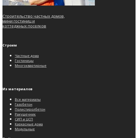
Строительство частных домов,
мини гостиниц и
коттеджных поселков
Строим
Частные дома
Гостиницы
Многоквартирные
Из материалов
Все материалы
Газобетон
Полистиролбетон
Ракушечник
СИП и ЦСП
Каркасные дома
Модульные