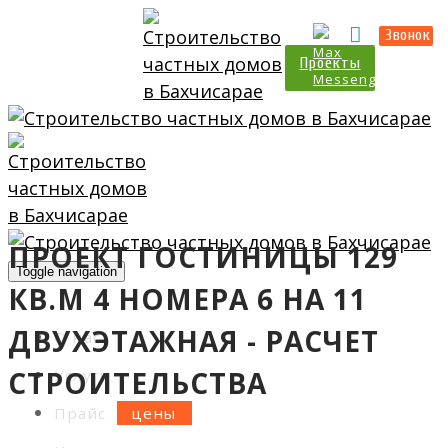
Прайс
Калькулятор
Звонок
Проекты
ПРОЕКТ ГОСТИНИЦЫ 129
Toggle navigation
КВ.М 4 НОМЕРА 6 НА 11
ДВУХЭТАЖНАЯ - РАСЧЕТ
О нас
СТРОИТЕЛЬСТВА
Услуги
Прайс