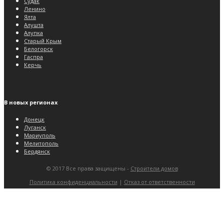
Судак
Ленино
Ялта
Алушта
Алупка
Старый Крым
Белогорск
Гаспра
Керчь
В новых регионах
Донецк
Луганск
Мариуполь
Мелитополь
Бердянск
© 2017 Все права защищены -
Строители домов
Политика конфиденциальности
|
Отказ от ответственности