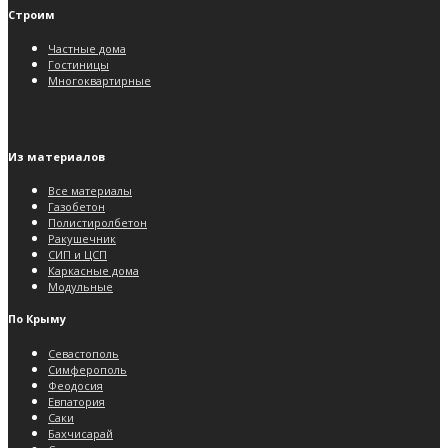
Строим
Частные дома
Гостиницы
Многоквартирные
Из материалов
Все материалы
Газобетон
Полистиролбетон
Ракушечник
СИП и ЦСП
Каркасные дома
Модульные
По Крыму
Севастополь
Симферополь
Феодосия
Евпатория
Саки
Бахчисарай