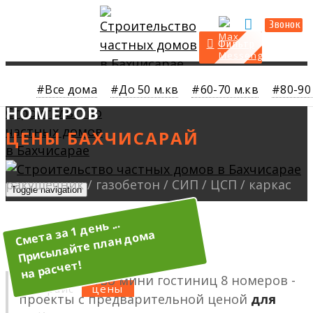
Прайс
Калькулятор
Звонок
Фильтр
ПОСТРОИТЬ ГОСТИНИЦУ 8
Все дома
До 50 м.кв
60-70 м.кв
80-90
НОМЕРОВ
Toggle navigation
О нас
Услуги
Строительство мини гостиниц 8 номеров -
Прайс
проекты с предварительной ценой
для