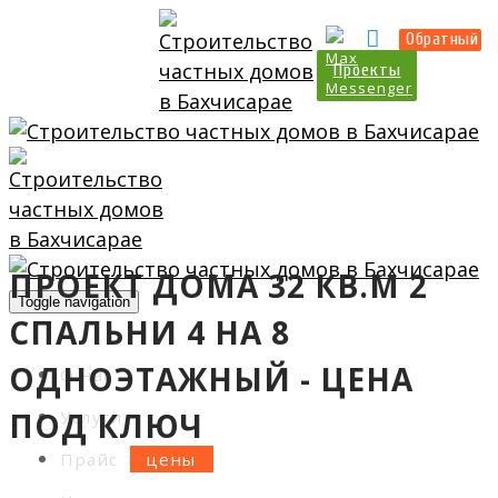
Прайс
Калькулятор
Обратный
Проекты
ПРОЕКТ ДОМА 32 КВ.М 2
Toggle navigation
СПАЛЬНИ 4 НА 8
ОДНОЭТАЖНЫЙ - ЦЕНА
О нас
ПОД КЛЮЧ
Услуги
Прайс