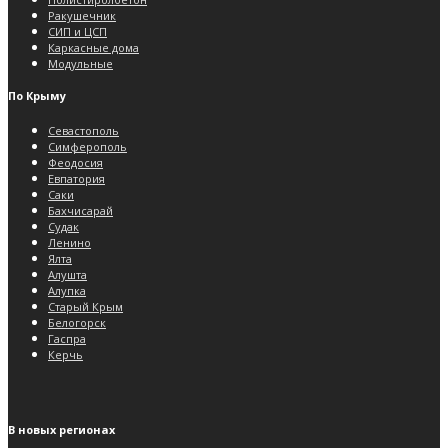
Ракушечник
СИП и ЦСП
Каркасные дома
Модульные
По Крыму
Севастополь
Симферополь
Феодосия
Евпатория
Саки
Бахчисарай
Судак
Ленино
Ялта
Алушта
Алупка
Старый Крым
Белогорск
Гаспра
Керчь
В новых регионах