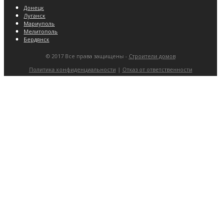
Донецк
Луганск
Мариуполь
Мелитополь
Бердянск
© 2017 Все права защищены -
Строители домов
Политика конфиденциальности
|
Отказ от ответственности