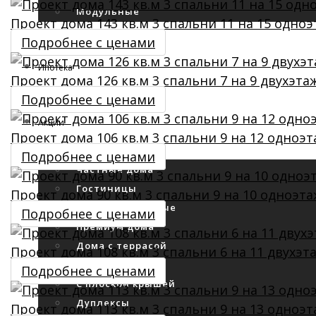
Модульные
Проект дома 143 кв.м 3 спальни 11 на 15 одно
Подробнее с ценами
Прайс
Ипотека
Проект дома 126 кв.м 3 спальни 7 на 9 двухэт
Калькулятор
Подробнее с ценами
Акции
Проект дома 106 кв.м 3 спальни 9 на 12 одноэ
Проекты с ценами
Подробнее с ценами
Частные дома
Гостиницы
Проект дома 90 кв.м 3 спальни 9 на 10 одноэт
Многоквартирные
Подробнее с ценами
Премиум дома
Дома с террасой
Проект дома 108 кв.м 3 спальни 6 на 11 двухэ
Дома с гаражом
Подробнее с ценами
С плоской крышей
Дуплексы
Проект дома 113 кв.м 3 спальни 9 на 13 одноэ