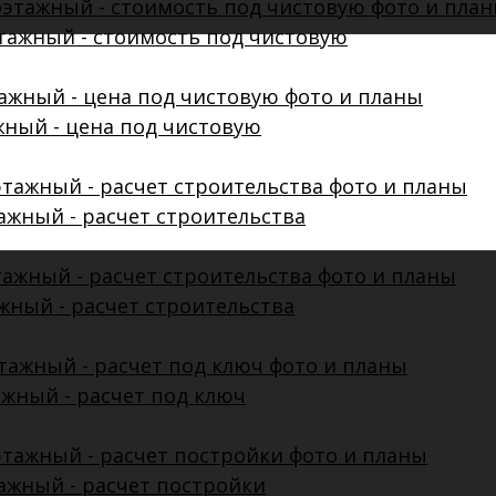
этажный - стоимость под чистовую
ажный - цена под чистовую
тажный - расчет строительства
ажный - расчет строительства
тажный - расчет под ключ
тажный - расчет постройки