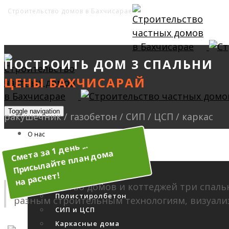
Строительство домов в Бахчисарае
ПОСТРОИТЬ ДОМ 3 СПАЛЬНИ
Toggle navigation
О нас
Услуги
Дом из газобетона
Ракушечник
Строительство домов и коттеджей три спаль
Полистиролбетон
разным строительным технологиям, визуал
СИП и ЦСП
Каркасные дома