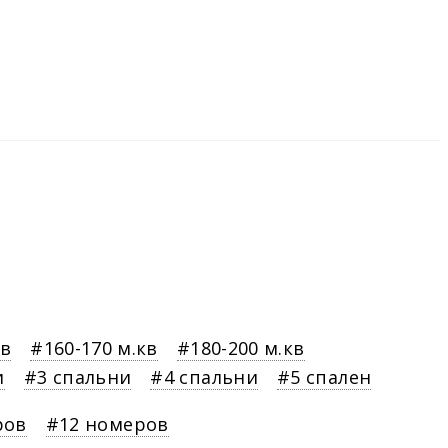
кв
160-170 м.кв
180-200 м.кв
и
3 спальни
4 спальни
5 спален
ров
12 номеров