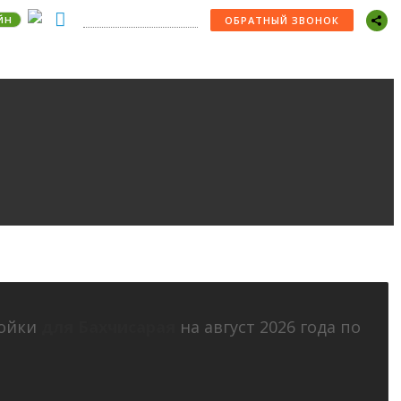
йн
+7 (978) 529-22-30
ОБРАТНЫЙ ЗВОНОК
ройки
для Бахчисарая
на август 2026 года по