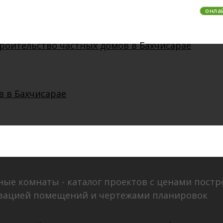
онла
ные комнаты - каталог проектов с ценами пост
изацией помещений и чертежами планировок