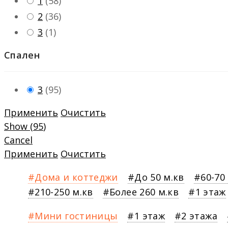
1
(
58
)
2
(
36
)
3
(
1
)
Спален
3
(
95
)
Применить
Очистить
Show
(
95
)
Cancel
Применить
Очистить
Дома и коттеджи
До 50 м.кв
60-70
210-250 м.кв
Более 260 м.кв
1 этаж
Мини гостиницы
1 этаж
2 этажа