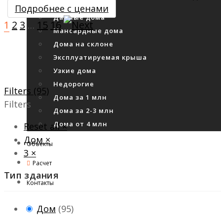
Хай тек
Подробнее с ценами
Дачные дома
1
2
3
15
16
…
Мансардные дома
Дома на склоне
Эксплуатируемая крыша
Узкие дома
Недорогие
Filters (95)
Дома за 1 млн
Filters
Дома за 2-3 млн
Дома от 4 млн
Reset all
×
Дом
×
Объекты
3
×
Расчет
Тип здания
Контакты
Дом
(
95
)