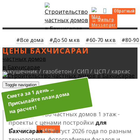
Прайс
Калькулятор
Обратный
Фильтр
ПОСТРОИТЬ ДОМ ОДИН ЭТАЖ
Все дома
До 50 м.кв
60-70 м.кв
80-90
Toggle navigation
О нас
Строительство частных домов 1 этаж -
Услуги
проекты с ценами постройки
для
Прайс
Бахчисарая
на август 2026 года по разным
технологиям, фотографиями фасадов и