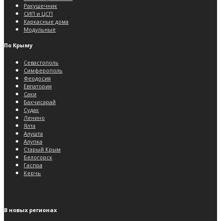
Ракушечник
СИП и ЦСП
Каркасные дома
Модульные
По Крыму
Севастополь
Симферополь
Феодосия
Евпатория
Саки
Бахчисарай
Судак
Ленино
Ялта
Алушта
Алупка
Старый Крым
Белогорск
Гаспра
Керчь
В новых регионах