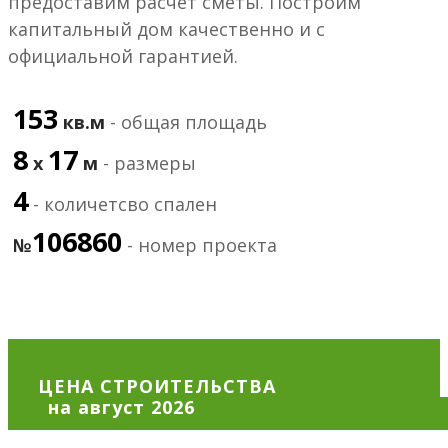
предоставим расчет сметы. Построим
капитальный дом качественно и с
официальной гарантией.
153
кв.м
- общая площадь
8
17
х
м
- размеры
4
- количетсво спален
106860
№
- номер проекта
ЦЕНА СТРОИТЕЛЬСТВА