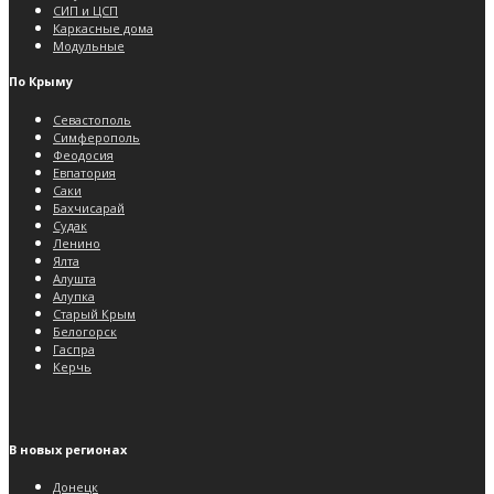
СИП и ЦСП
Каркасные дома
Модульные
По Крыму
Севастополь
Симферополь
Феодосия
Евпатория
Саки
Бахчисарай
Судак
Ленино
Ялта
Алушта
Алупка
Старый Крым
Белогорск
Гаспра
Керчь
В новых регионах
Донецк