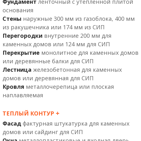
Фундамент
ленточный с утепленной плитой
основания
Стены
наружные 300 мм из газоблока, 400 мм
из ракушечника или 174 мм из СИП
Перегородки
внутренние 200 мм
или 124 мм
Перекрытие
монолитное
или деревянные балки
Лестница
железобетонная
или деревянная
Кровля
металлочерепица или плоская
наплавляемая
+
ТЕПЛЫЙ КОНТУР
Фасад
фактурная штукатурка
или сайдинг
Окна
металлопластиковые и входная дверь